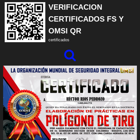
VERIFICACION
Saltar
CERTIFICADOS FS Y
al
OMSI QR
contenido
certificados