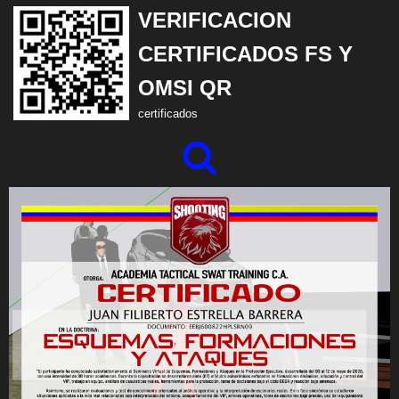
VERIFICACION
Saltar
CERTIFICADOS FS Y
al
OMSI QR
contenido
certificados