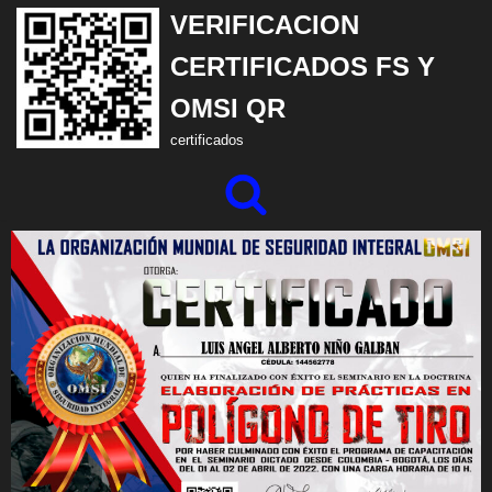
VERIFICACION
Saltar
CERTIFICADOS FS Y
al
OMSI QR
contenido
certificados